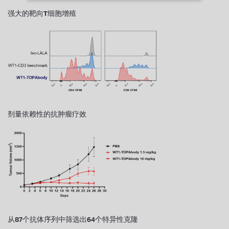
强大的靶向T细胞增殖
剂量依赖性的抗肿瘤疗效
从87个抗体序列中筛选出64个特异性克隆