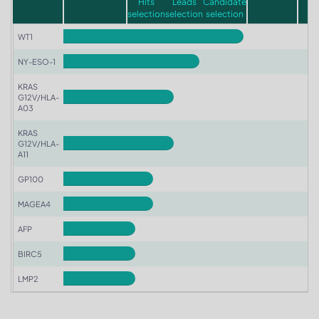
Hits
Leads
Candidate
selection
selection
selection
WT1
NY-ESO-1
KRAS
G12V/HLA-
A03
KRAS
G12V/HLA-
A11
GP100
MAGEA4
AFP
BIRC5
LMP2