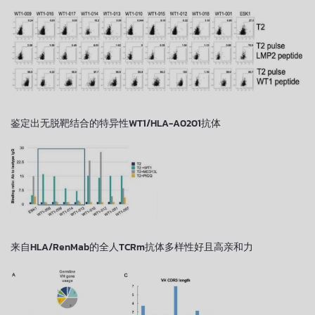
鉴定出无脱靶结合的特异性WT1/HLA-A0201抗体
来自HLA/RenMab的全人TCRm抗体多样性好且高亲和力