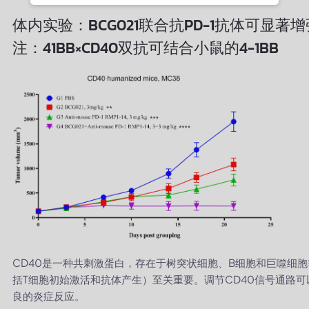
体内实验：BCG021联合抗PD-1抗体可显
注：41BB×CD40双抗可结合小鼠的4-1BB
CD40是一种共刺激蛋白，存在于树突状细胞、B细胞和巨噬细
括T细胞初始激活和抗体产生）至关重要。调节CD40信号通路
良的炎症反应。