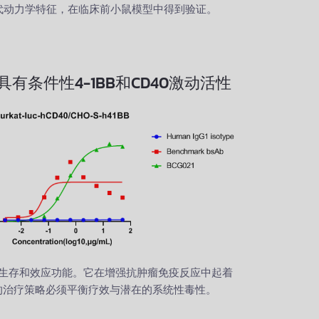
药代动力学特征，在临床前小鼠模型中得到验证。
有条件性4-1BB和CD40激动活性
、生存和效应功能。它在增强抗肿瘤免疫反应中起着
B的治疗策略必须平衡疗效与潜在的系统性毒性。