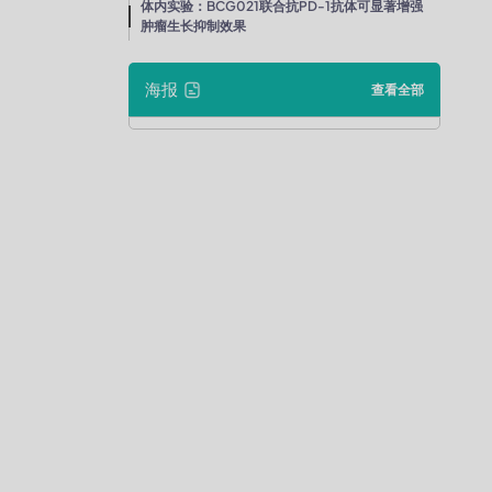
体内实验：BCG021联合抗PD-1抗体可显著增强
肿瘤生长抑制效果
海报
查看全部