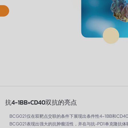
抗4-1BB×CD40双抗的亮点
BCG021仅在双靶点交联的条件下展现出条件性4-1BB和C
BCG021表现出强大的抗肿瘤活性，并在与抗-PD1单克隆