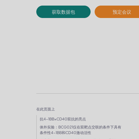
获取数据包
预定会议
在此页面上
抗4-1BB×CD40双抗的亮点
体外实验：BCG021仅在双靶点交联的条件下具有
条件性4-1BB和CD40激动活性