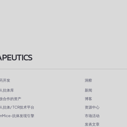
APEUTICS
药开发
洞察
人抗体库
新闻
放合作的资产
博客
人抗体/ TCR技术平台
资源中心
enMice-抗体发现引擎
市场活动
发表文章