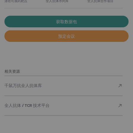
潜在可成药靶点
全人抗体序列库
全人抗体合作项目
获取数据包
预定会议
相关资源
千鼠万抗全人抗体库
全人抗体 / TCR 技术平台