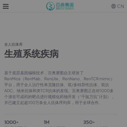
CN
全人抗体库
生殖系统疾病
基于底层基因编辑技术，百奥赛图自主研发了
RenMice（RenMab、RenLite、RenNano、RenTCR mimic）
平台，用于全人治疗性单克隆抗体、双/多特异性抗体、双抗
ADC、纳米抗体和类TCR抗体的发现。百奥赛图正在对1000多
个潜在可成药的靶点进行规模化药物开发（“千鼠万抗”计划），
并已建立起超100万条全人抗体序列库，用于全球合作。
1000
+
1M
350
+