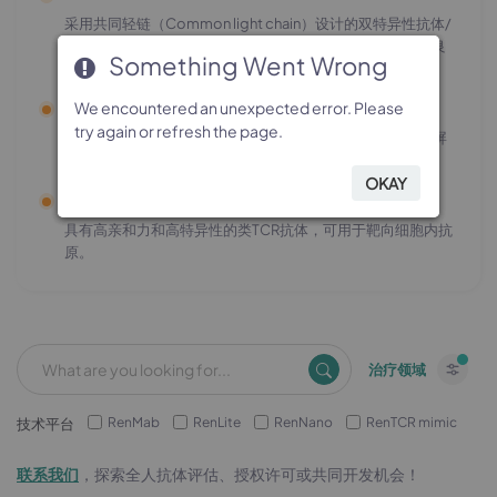
采用共同轻链（Common light chain）设计的双特异性抗体/
抗体偶联药物（bsAbs/bsADCs），具备高配对成功率与良
Something Went Wrong
Something Went Wrong
Something Went Wrong
Something Went Wrong
好的成药性；
RenNano 平台
We encountered an unexpected error. Please
We encountered an unexpected error. Please
We encountered an unexpected error. Please
We encountered an unexpected error. Please
try again or refresh the page.
try again or refresh the page.
try again or refresh the page.
try again or refresh the page.
全人仅重链抗体（HCAbs）或VHH抗体，可用于穿透血脑屏
障或深入肿瘤组织；
OKAY
OKAY
OKAY
OKAY
RenTCR mimic 平台
具有高亲和力和高特异性的类TCR抗体，可用于靶向细胞内抗
原。
治疗领域
RenMab
RenLite
RenNano
RenTCR mimic
技术平台
联系我们
，探索全人抗体评估、授权许可或共同开发机会！