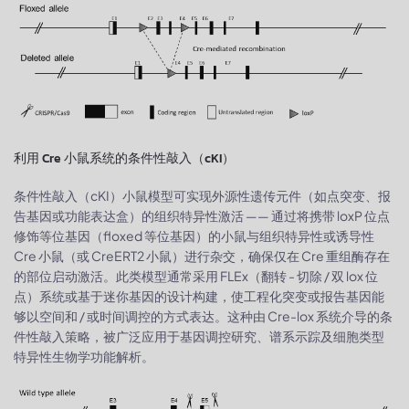
利用 Cre 小鼠系统的条件性敲入（cKI）
条件性敲入（cKI）小鼠模型可实现外源性遗传元件（如点突变、报
告基因或功能表达盒）的组织特异性激活 —— 通过将携带 loxP 位点
修饰等位基因（floxed 等位基因）的小鼠与组织特异性或诱导性
Cre 小鼠（或 CreERT2 小鼠）进行杂交，确保仅在 Cre 重组酶存在
的部位启动激活。此类模型通常采用 FLEx（翻转 - 切除 / 双 lox 位
点）系统或基于迷你基因的设计构建，使工程化突变或报告基因能
够以空间和 / 或时间调控的方式表达。这种由 Cre-lox 系统介导的条
件性敲入策略，被广泛应用于基因调控研究、谱系示踪及细胞类型
特异性生物学功能解析。