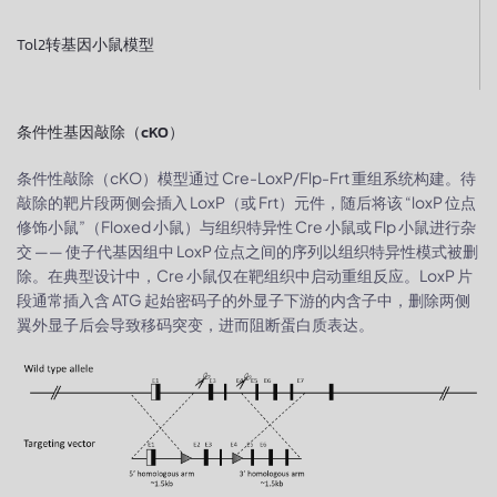
Tol2转基因小鼠模型 ​
条件性基因敲除（cKO）
条件性敲除（cKO）模型通过 Cre-LoxP/Flp-Frt 重组系统构建。待
敲除的靶片段两侧会插入 LoxP（或 Frt）元件，随后将该 “loxP 位点
修饰小鼠”（Floxed 小鼠）与组织特异性 Cre 小鼠或 Flp 小鼠进行杂
交 —— 使子代基因组中 LoxP 位点之间的序列以组织特异性模式被删
除。在典型设计中，Cre 小鼠仅在靶组织中启动重组反应。LoxP 片
段通常插入含 ATG 起始密码子的外显子下游的内含子中，删除两侧
翼外显子后会导致移码突变，进而阻断蛋白质表达。