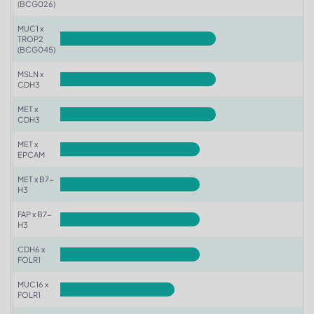
(BCG026)
MUC1 x
TROP2
(BCG045)
MSLN x
CDH3
MET x
CDH3
MET x
EPCAM
MET x B7-
H3
FAP x B7-
H3
CDH6 x
FOLR1
MUC16 x
FOLR1