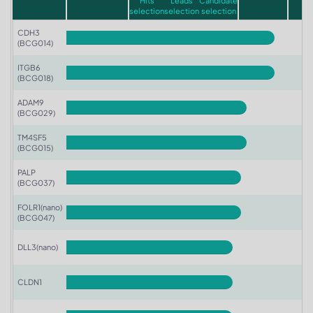
Hits
Leads
Candidate
selection
selection
selection
CDH3
(BCG014)
ITGB6
(BCG018)
ADAM9
(BCG029)
TM4SF5
(BCG015)
PALP
(BCG037)
FOLR1(nano)
(BCG047)
DLL3(nano)
CLDN1