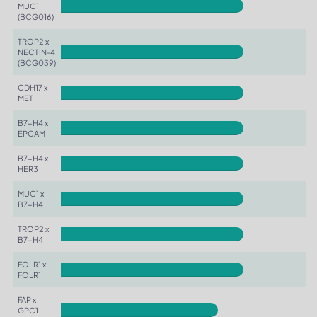
MUC13
MUC16
MUC18
MUC1
(BCG016)
N
Nectin-4
TROP2 x
NECTIN-4
P
PDGFRa
PD-L2
PRLR
PSMA
(BCG039)
PTK7
CDH17 x
MET
R
ROR1
B7-H4 x
S
SEMA4B
SEZ6
SSTR2
EPCAM
T
TIM1
TPBG
TREM2
TROP2
B7-H4 x
HER3
TWEAKR
TYRO3
MUC1 x
B7-H4
TROP2 x
B7-H4
FOLR1 x
FOLR1
FAP x
GPC1