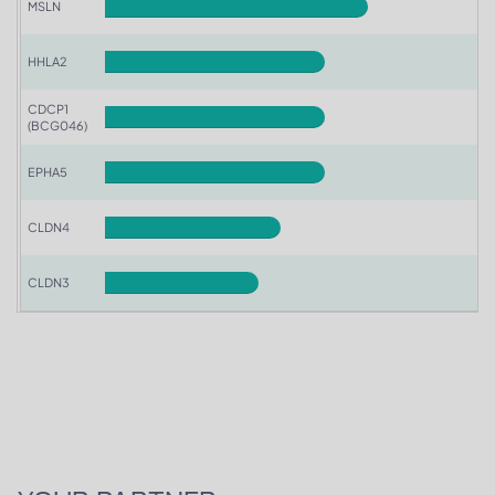
MSLN
HHLA2
CDCP1
(BCG046)
EPHA5
CLDN4
CLDN3