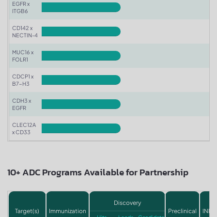
EGFR x
ITGB6
CD142 x
NECTIN-4
MUC16 x
FOLR1
CDCP1 x
B7-H3
CDH3 x
EGFR
CLEC12A
x CD33
10+ ADC Programs Available for Partnership
Discovery
Target(s)
Immunization
Preclinical
IND