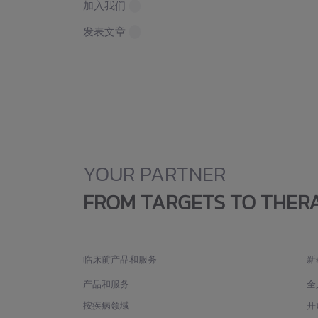
加入我们
发表文章
YOUR PARTNER
FROM TARGETS TO THER
临床前产品和服务
新
产品和服务
全
按疾病领域
开