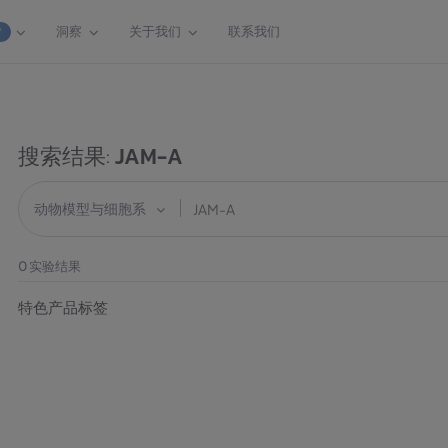
洞察
关于我们
联系我们
W
搜索结果:
JAM-A
动物模型与细胞系
0
实验结果
特色产品标签