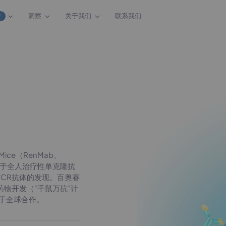
洞察
关于我们
联系我们
W
ce（RenMab、
平台，用于全人治疗性单克隆抗
TCR抗体的发现。百奥赛
药物开发（“千鼠万抗”计
用于全球合作。