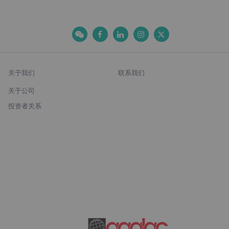
关于我们
联系我们
关于公司
投资者关系