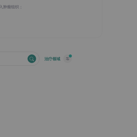
深入肿瘤组织；
治疗领域