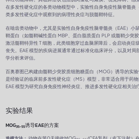
在多发性硬化症的各类动物模型中，实验性自身免疫性脑脊髓炎（E
类多发性硬化症中观察到的病理性炎症与脱髓鞘特征。
在啮齿类动物中，尤其是实验性自身免疫性脑脊髓炎（EAE）小鼠
鞘蛋白（如髓鞘碱性蛋白 MBP、蛋白脂质蛋白 PLP 或髓鞘少
激活髓鞘特异性 T 细胞，此类细胞穿过血脑屏障后，会启动炎
丧失。EAE 模型的疾病进展通常通过标准化临床评分，以及对局
学分析来评估。
百奥赛图已构建由髓鞘少突胶质细胞糖蛋白（MOG）诱导的实验
是经验证的临床前多发性硬化症（MS）模型，非常适合用于药
EAE 模型为研究自身免疫性神经炎症、推进多发性硬化症相关
实验结果
MOG
诱导EAE的方案
35-55
动物在第0天接收MOG
/CFA乳剂（皮下注射
造模方法：