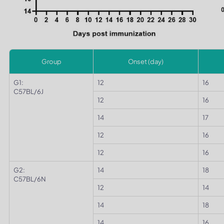
Group
Onset (day)
G1:
12
16
C57BL/6J
12
16
14
17
12
16
12
16
G2:
14
18
C57BL/6N
12
14
14
18
14
16