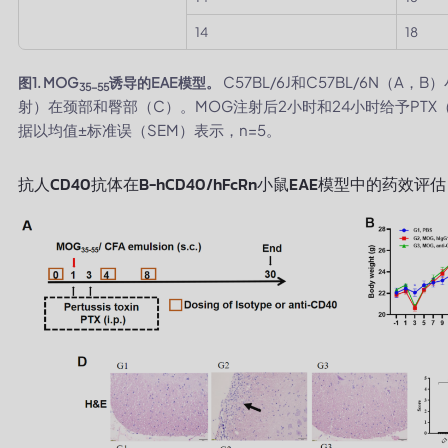
14
18
C57BL/6J和C57BL/6N（A
图1. MOG
诱导的EAE模型。
35-55
射）在颈部和臀部（C）。MOG注射后2小时和24小时给予PT
据以均值±标准误（SEM）表示，n=5。
抗人CD40抗体在B-hCD40/hFcRn小鼠EAE模型中的药效评估