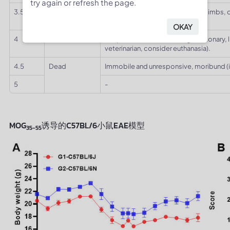
try again or refresh the page.
3.5
Forelimbs
Complete paralysis of both hind limbs, 
paralysis
around the cage.
OKAY
4
Responsive but not moving/stationary, lis
veterinarian, consider euthanasia).
4.5
Dead
Immobile and unresponsive, moribund 
5
-
MOG
诱导的C57BL/6小鼠EAE模型
35-55