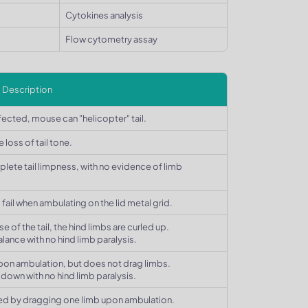
Cytokines analysis
Flow cytometry assay
Description
fected, mouse can "helicopter" tail.
loss of tail tone.
lete tail limpness, with no evidence of limb
 fail when ambulating on the lid metal grid.
e of the tail, the hind limbs are curled up.
alance with no hind limb paralysis.
 upon ambulation, but does not drag limbs.
l down with no hind limb paralysis.
nced by dragging one limb upon ambulation.