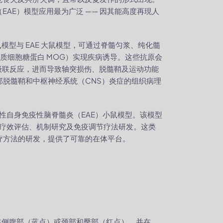
AE）模型应用最为广泛 —— 因其能高度再現人
模型与 EAE 大鼠模型，可通过脊髓匀浆、纯化髓
突胶质细胞糖蛋白 MOG）实现疾病诱导。这些抗原会
症级联反应，进而导致轴突损伤、脱髓鞘及运动功能
部脱髓鞘和中枢神经系统（CNS）炎症的组织病理
性自身免疫性脑脊髓炎（EAE）小鼠模型。该模型
物疗效评估、机制研究及免疫调节疗法研发。这类
治疗方法的研发，提供了可靠的在体平台。
）在侧腹部（蓝点）或颈部和臀部（红点），并在