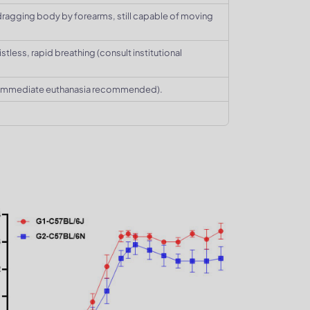
dragging body by forearms, still capable of moving
tless, rapid breathing (consult institutional
(immediate euthanasia recommended).