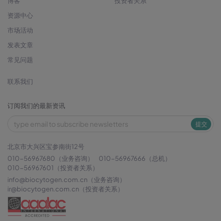
博客
投资者关系
资源中心
市场活动
发表文章
常见问题
联系我们
订阅我们的最新资讯
提交
北京市大兴区宝参南街12号
010-56967680（业务咨询）
010-56967666（总机）
010-56967601（投资者关系）
info@biocytogen.com.cn
（业务咨询）
ir@biocytogen.com.cn
（投资者关系）