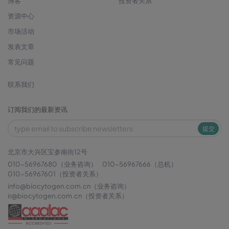
博客
投资者关系
资源中心
市场活动
发表文章
常见问题
联系我们
订阅我们的最新资讯
提交
北京市大兴区宝参南街12号
010-56967680（业务咨询）
010-56967666（总机）
010-56967601（投资者关系）
info@biocytogen.com.cn
（业务咨询）
ir@biocytogen.com.cn
（投资者关系）