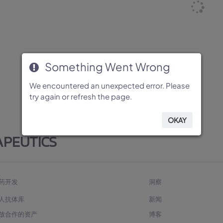
Something Went Wrong
Something Went Wrong
Something Went Wrong
Something Went Wrong
Something Went Wrong
We encountered an unexpected error. Please
We encountered an unexpected error. Please
We encountered an unexpected error. Please
We encountered an unexpected error. Please
We encountered an unexpected error. Please
try again or refresh the page.
try again or refresh the page.
try again or refresh the page.
try again or refresh the page.
try again or refresh the page.
OKAY
OKAY
OKAY
OKAY
OKAY
APEUTICS
药开发
洞察
人抗体库
新闻
放合作的资产
博客