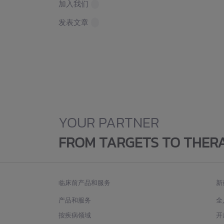
加入我们
发表文章
YOUR PARTNER
FROM TARGETS TO THER
临床前产品和服务
新
产品和服务
全
按疾病领域
开