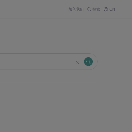
加入我们
搜索
CN