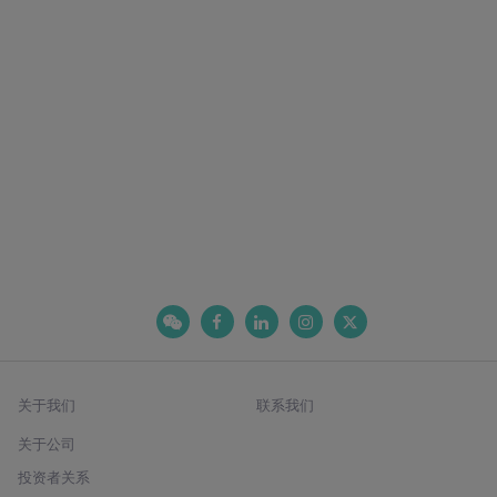
关于我们
联系我们
关于公司
投资者关系