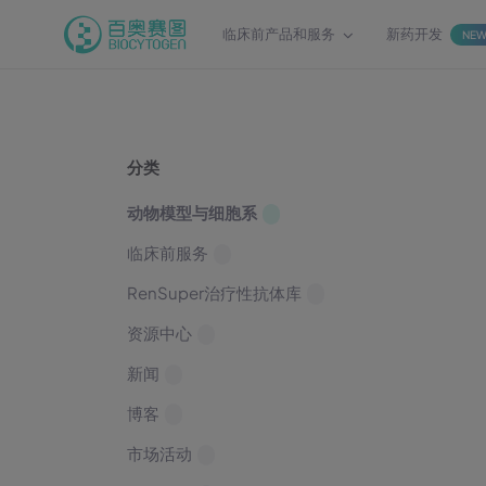
临床前产品和服务
新药开发
NE
分类
动物模型与细胞系
临床前服务
RenSuper治疗性抗体库
资源中心
新闻
博客
市场活动