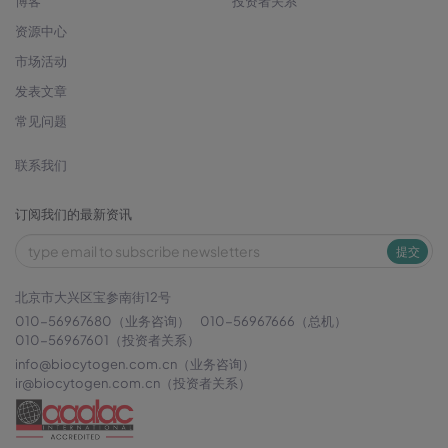
博客
投资者关系
资源中心
市场活动
发表文章
常见问题
联系我们
订阅我们的最新资讯
提交
北京市大兴区宝参南街12号
010-56967680（业务咨询）
010-56967666（总机）
010-56967601（投资者关系）
info@biocytogen.com.cn
（业务咨询）
ir@biocytogen.com.cn
（投资者关系）