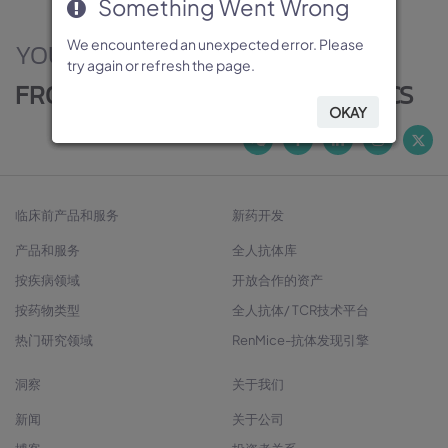
Something Went Wrong
Something Went Wrong
Something Went Wrong
Something Went Wrong
Something Went Wrong
YOUR PARTNER
We encountered an unexpected error. Please
We encountered an unexpected error. Please
We encountered an unexpected error. Please
We encountered an unexpected error. Please
We encountered an unexpected error. Please
try again or refresh the page.
try again or refresh the page.
try again or refresh the page.
try again or refresh the page.
try again or refresh the page.
FROM TARGETS TO THERAPEUTICS
OKAY
OKAY
OKAY
OKAY
OKAY
临床前产品和服务
新药开发
产品和服务
全人抗体库
按疾病领域
开放合作的资产
按药物类型
全人抗体/ TCR技术平台
热门研究领域
RenMice-抗体发现引擎
洞察
关于我们
新闻
关于公司