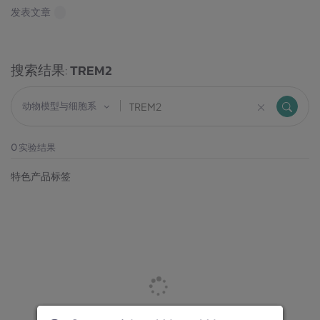
发表文章
搜索结果:
TREM2
动物模型与细胞系
0
实验结果
特色产品标签