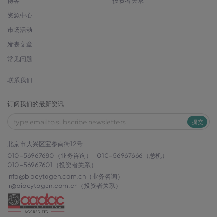
博客
投资者关系
资源中心
市场活动
发表文章
常见问题
联系我们
订阅我们的最新资讯
提交
北京市大兴区宝参南街12号
010-56967680（业务咨询）
010-56967666（总机）
010-56967601（投资者关系）
info@biocytogen.com.cn
（业务咨询）
ir@biocytogen.com.cn
（投资者关系）