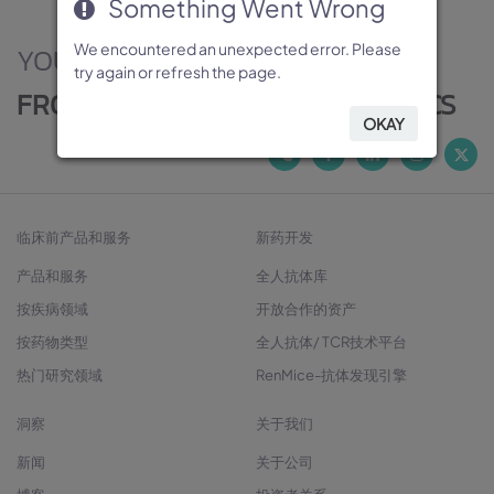
Something Went Wrong
Something Went Wrong
Something Went Wrong
Something Went Wrong
Something Went Wrong
YOUR PARTNER
We encountered an unexpected error. Please
We encountered an unexpected error. Please
We encountered an unexpected error. Please
We encountered an unexpected error. Please
We encountered an unexpected error. Please
try again or refresh the page.
try again or refresh the page.
try again or refresh the page.
try again or refresh the page.
try again or refresh the page.
FROM TARGETS TO THERAPEUTICS
OKAY
OKAY
OKAY
OKAY
OKAY
临床前产品和服务
新药开发
产品和服务
全人抗体库
按疾病领域
开放合作的资产
按药物类型
全人抗体/ TCR技术平台
热门研究领域
RenMice-抗体发现引擎
洞察
关于我们
新闻
关于公司