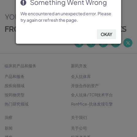
Something Went Wrong
Something Went Wrong
Something Went Wrong
Something Went Wrong
Something Went Wrong
YOUR PARTNER
We encountered an unexpected error. Please
We encountered an unexpected error. Please
We encountered an unexpected error. Please
We encountered an unexpected error. Please
We encountered an unexpected error. Please
try again or refresh the page.
try again or refresh the page.
try again or refresh the page.
try again or refresh the page.
try again or refresh the page.
FROM TARGETS TO THERAPEUTICS
OKAY
OKAY
OKAY
OKAY
OKAY
临床前产品和服务
新药开发
产品和服务
全人抗体库
按疾病领域
开放合作的资产
按药物类型
全人抗体/ TCR技术平台
热门研究领域
RenMice-抗体发现引擎
洞察
关于我们
新闻
关于公司