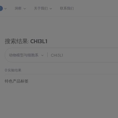
洞察
关于我们
联系我们
W
搜索结果:
CHI3L1
动物模型与细胞系
0
实验结果
特色产品标签