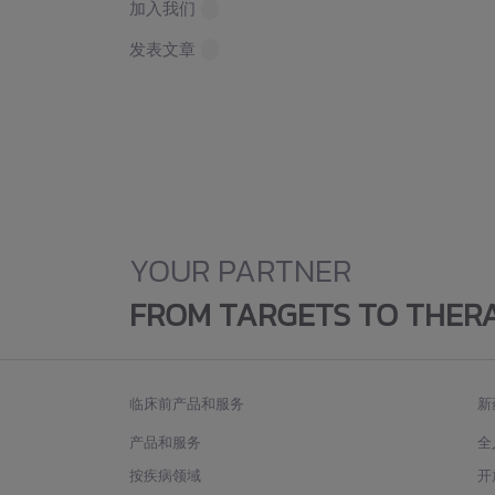
加入我们
发表文章
YOUR PARTNER
FROM TARGETS TO THER
临床前产品和服务
新
产品和服务
全
按疾病领域
开