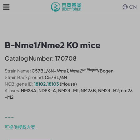
CN
B-Nme1/Nme2 KO mice
Catalog Number: 170708
tm1Bcgen
Strain Name:
C57BL/6N
-Nme1,Nme2
/Bcgen
Strain Background:
C57BL/6N
NCBI gene ID:
18102,18103
(Mouse)
Aliases:
NM23A; NDPK-A; NM23-M1; NM23B; NM23-H2; nm23
-M2
---
可提供授权方案