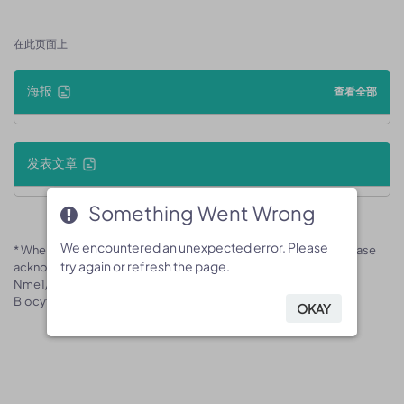
在此页面上
海报
查看全部
发表文章
Something Went Wrong
Something Went Wrong
We encountered an unexpected error. Please
We encountered an unexpected error. Please
* When publishing results obtained using this animal model, please
try again or refresh the page.
try again or refresh the page.
acknowledge the source as follows: The animal model [B-
Nme1/Nme2 KO mice] (Cat# 170708) was purchased from
Biocytogen.
OKAY
OKAY