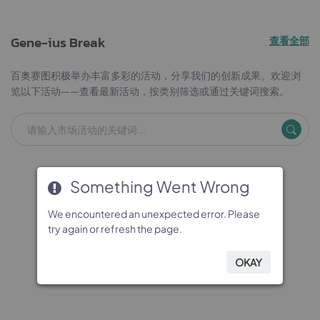
Gene-ius Break
查看全部
百奥赛图积极举办丰富多彩的活动，分享我们的创新成果。欢迎浏
览以下活动——查看最新活动，按类别筛选或通过关键词搜索。
Something Went Wrong
Something Went Wrong
Something Went Wrong
Something Went Wrong
We encountered an unexpected error. Please
We encountered an unexpected error. Please
We encountered an unexpected error. Please
We encountered an unexpected error. Please
try again or refresh the page.
try again or refresh the page.
try again or refresh the page.
try again or refresh the page.
OKAY
OKAY
OKAY
OKAY