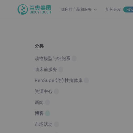
临床前产品和服务
新药开发
NE
分类
动物模型与细胞系
临床前服务
RenSuper治疗性抗体库
资源中心
新闻
博客
市场活动