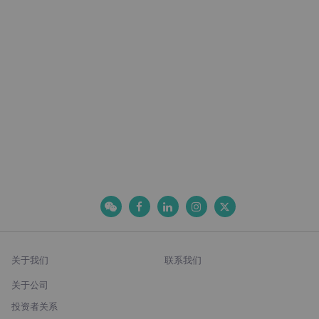
关于我们
联系我们
关于公司
投资者关系