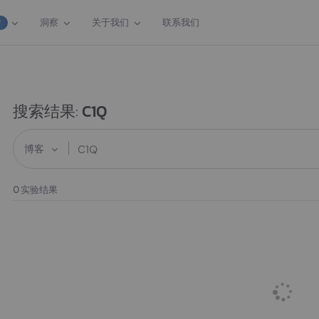
洞察
关于我们
联系我们
W
搜索结果:
C1Q
博客
0
实验结果