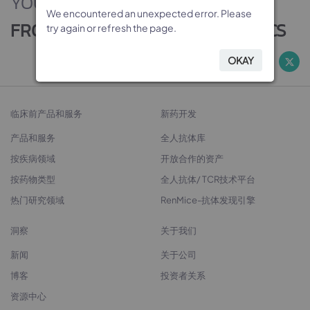
YOUR PARTNER
We encountered an unexpected error. Please
We encountered an unexpected error. Please
We encountered an unexpected error. Please
We encountered an unexpected error. Please
FROM TARGETS TO THERAPEUTICS
try again or refresh the page.
try again or refresh the page.
try again or refresh the page.
try again or refresh the page.
OKAY
OKAY
OKAY
OKAY
临床前产品和服务
新药开发
产品和服务
全人抗体库
按疾病领域
开放合作的资产
按药物类型
全人抗体/ TCR技术平台
热门研究领域
RenMice-抗体发现引擎
洞察
关于我们
新闻
关于公司
博客
投资者关系
资源中心