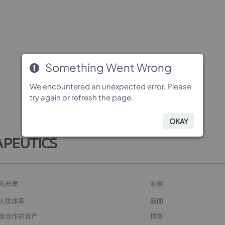
Something Went Wrong
Something Went Wrong
Something Went Wrong
Something Went Wrong
We encountered an unexpected error. Please
We encountered an unexpected error. Please
We encountered an unexpected error. Please
We encountered an unexpected error. Please
try again or refresh the page.
try again or refresh the page.
try again or refresh the page.
try again or refresh the page.
OKAY
OKAY
OKAY
OKAY
APEUTICS
药开发
洞察
人抗体库
新闻
放合作的资产
博客