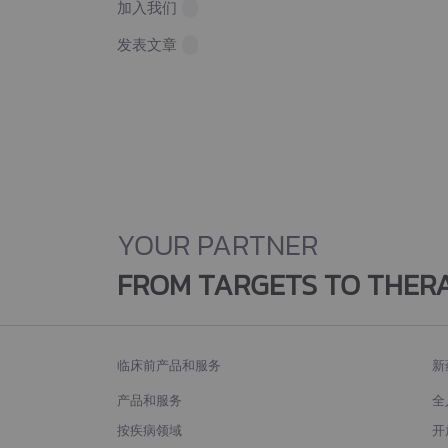
加入我们
发表文章
YOUR PARTNER
FROM TARGETS TO THER
临床前产品和服务
新
产品和服务
全
按疾病领域
开