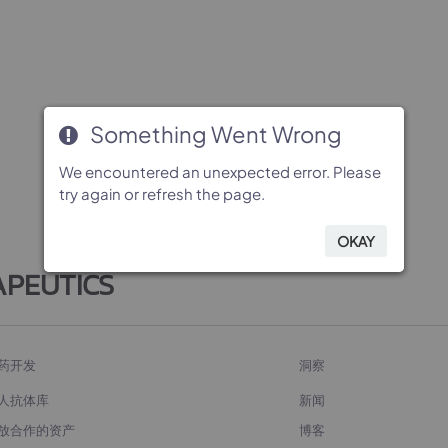
Something Went Wrong
Something Went Wrong
Something Went Wrong
Something Went Wrong
We encountered an unexpected error. Please
We encountered an unexpected error. Please
We encountered an unexpected error. Please
We encountered an unexpected error. Please
try again or refresh the page.
try again or refresh the page.
try again or refresh the page.
try again or refresh the page.
OKAY
OKAY
OKAY
OKAY
APEUTICS
药开发
洞察
人抗体库
新闻
放合作的资产
博客