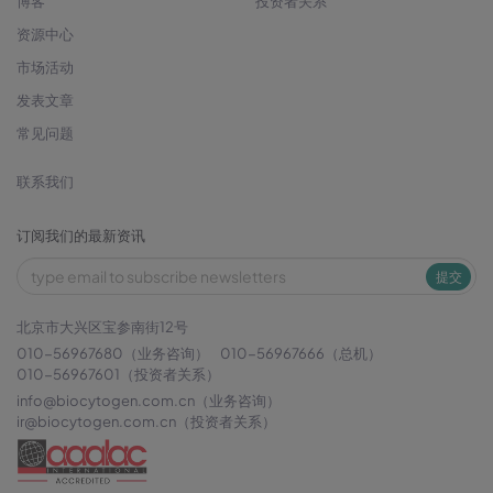
博客
投资者关系
资源中心
市场活动
发表文章
常见问题
联系我们
订阅我们的最新资讯
提交
北京市大兴区宝参南街12号
010-56967680（业务咨询）
010-56967666（总机）
010-56967601（投资者关系）
info@biocytogen.com.cn
（业务咨询）
ir@biocytogen.com.cn
（投资者关系）