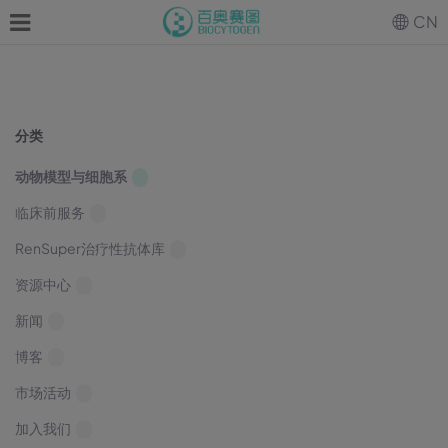
CN
分类
动物模型与细胞系
临床前服务
RenSuper治疗性抗体库
资源中心
新闻
博客
市场活动
加入我们