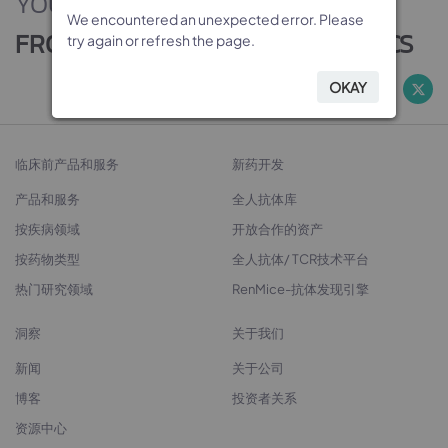
YOUR PARTNER
We encountered an unexpected error. Please
We encountered an unexpected error. Please
We encountered an unexpected error. Please
We encountered an unexpected error. Please
FROM TARGETS TO THERAPEUTICS
try again or refresh the page.
try again or refresh the page.
try again or refresh the page.
try again or refresh the page.
OKAY
OKAY
OKAY
OKAY
临床前产品和服务
新药开发
产品和服务
全人抗体库
按疾病领域
开放合作的资产
按药物类型
全人抗体/ TCR技术平台
热门研究领域
RenMice-抗体发现引擎
洞察
关于我们
新闻
关于公司
博客
投资者关系
资源中心