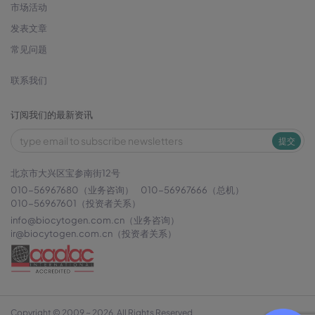
市场活动
发表文章
常见问题
联系我们
订阅我们的最新资讯
提交
北京市大兴区宝参南街12号
010-56967680（业务咨询）
010-56967666（总机）
010-56967601（投资者关系）
info@biocytogen.com.cn
（业务咨询）
ir@biocytogen.com.cn
（投资者关系）
Copyright © 2009 ~ 2026. All Rights Reserved