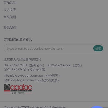
市场活动
发表文章
常见问题
联系我们
订阅我们的最新资讯
提交
北京市大兴区宝参南街12号
010-56967680（业务咨询）
010-56967666（总机）
010-56967601（投资者关系）
info@biocytogen.com.cn
（业务咨询）
ir@biocytogen.com.cn
（投资者关系）
Copyright © 2009 ~ 2026. All Rights Reserved