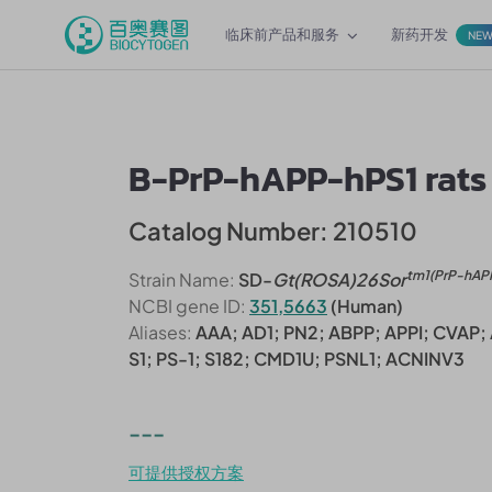
临床前产品和服务
新药开发
NE
B-PrP-hAPP-hPS1 rats
Catalog Number: 210510
tm1(PrP-hAP
Strain Name:
SD-
Gt(ROSA)26Sor
NCBI gene ID:
351,5663
(Human)
Aliases:
AAA; AD1; PN2; ABPP; APPI; CVAP;
S1; PS-1; S182; CMD1U; PSNL1; ACNINV3
---
可提供授权方案