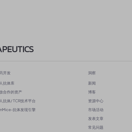
APEUTICS
药开发
洞察
人抗体库
新闻
放合作的资产
博客
人抗体/ TCR技术平台
资源中心
enMice-抗体发现引擎
市场活动
发表文章
常见问题