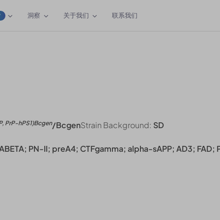
洞察
关于我们
联系我们
W
P, PrP-hPS1)Bcgen
/Bcgen
Strain Background:
SD
 ABETA; PN-II; preA4; CTFgamma; alpha-sAPP; AD3; FAD; 