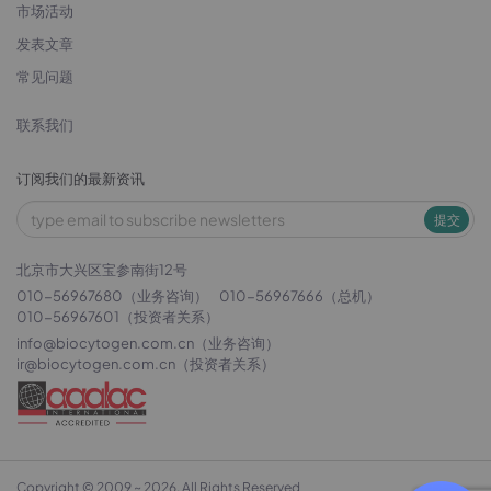
市场活动
发表文章
常见问题
联系我们
订阅我们的最新资讯
提交
北京市大兴区宝参南街12号
010-56967680（业务咨询）
010-56967666（总机）
010-56967601（投资者关系）
info@biocytogen.com.cn
（业务咨询）
ir@biocytogen.com.cn
（投资者关系）
Copyright © 2009 ~ 2026. All Rights Reserved