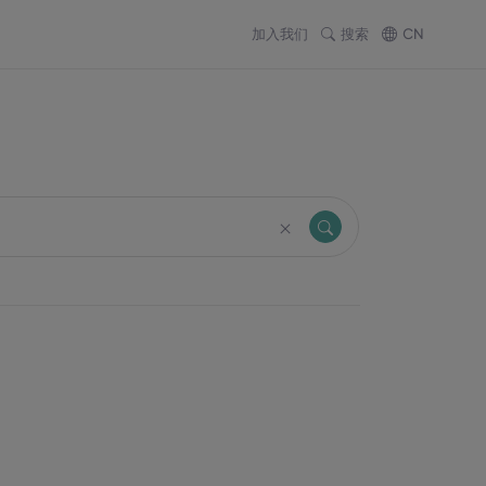
加入我们
搜索
CN