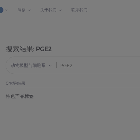
洞察
关于我们
联系我们
W
搜索结果:
PGE2
动物模型与细胞系
0
实验结果
特色产品标签