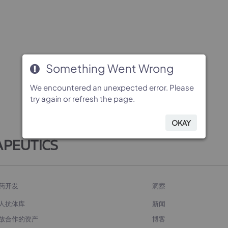
Something Went Wrong
Something Went Wrong
Something Went Wrong
Something Went Wrong
We encountered an unexpected error. Please
We encountered an unexpected error. Please
We encountered an unexpected error. Please
We encountered an unexpected error. Please
try again or refresh the page.
try again or refresh the page.
try again or refresh the page.
try again or refresh the page.
OKAY
OKAY
OKAY
OKAY
APEUTICS
药开发
洞察
人抗体库
新闻
放合作的资产
博客