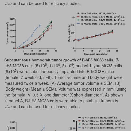
vivo
and can be used for efficacy studies.
. B-
Subcutaneous homograft tumor growth of B-hF3 MC38 cells
5
6
6
hF3 MC38 cells (5x10
, 1x10
, 5x10
) and wild-type MC38 cells
5
(5x10
) were subcutaneously implanted into B-hCD3E mice
(female, 7-week-old, n=6). Tumor volume and body weight were
measured twice a week. (A) Average tumor volume ± SEM. (B)
3
Body weight (Mean ± SEM). Volume was expressed in mm
using
2
the formula: V=0.5 X long diameter X short diameter
. As shown
in panel A, B-hF3 MC38 cells were able to establish tumors
in
vivo
and can be used for efficacy studies.