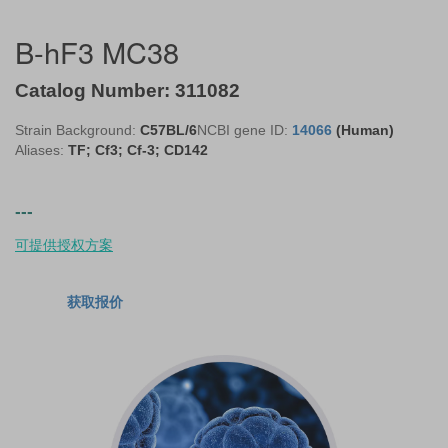
B-hF3 MC38
Catalog Number: 311082
Strain Background:
C57BL/6
NCBI gene ID:
14066
(Human)
Aliases:
TF; Cf3; Cf-3; CD142
---
可提供授权方案
获取报价