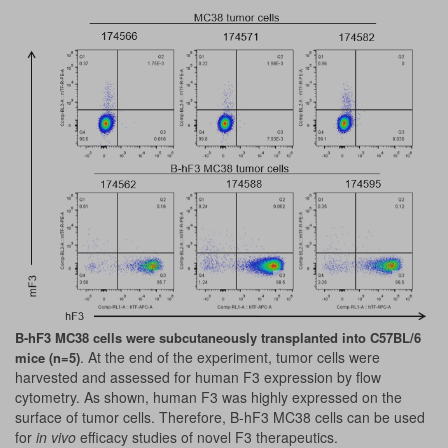
B-hF3 MC38 cells were subcutaneously transplanted into C57BL/6
. At the end of the experiment, tumor cells were
mice (n=5)
harvested and assessed for human F3 expression by flow
cytometry. As shown, human F3 was highly expressed on the
surface of tumor cells. Therefore, B-hF3 MC38 cells can be used
for
in vivo
efficacy studies of novel F3 therapeutics.