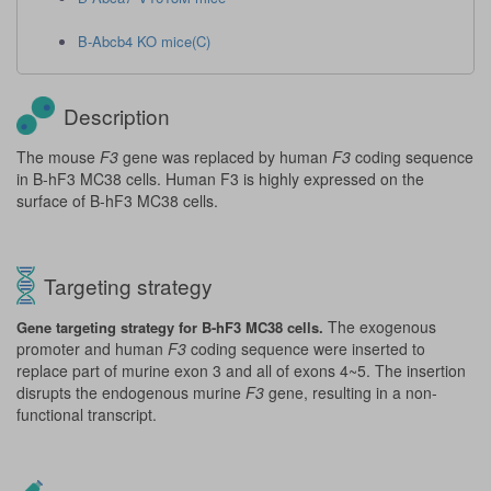
B-Abcb4 KO mice(C)
Description
The mouse
F3
gene was replaced by human
F3
coding sequence
in B-hF3 MC38 cells. Human F3 is highly expressed on the
surface of B-hF3 MC38 cells.
Targeting strategy
The exogenous
Gene targeting strategy for B-hF3 MC38 cells.
promoter and human
F3
coding sequence were inserted to
replace part of murine exon 3 and all of exons 4~5. The insertion
disrupts the endogenous murine
F3
gene, resulting in a non-
functional transcript.