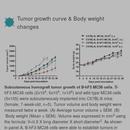
Tumor growth curve & Body weight
changes
. B-
Subcutaneous homograft tumor growth of B-hF3 MC38 cells
5
5
6
hF3 MC38 cells (2x10
, 5x10
, 1x10
) and wild-type MC38 cells
(5x105) were subcutaneously implanted into C57BL/6 mice
(female, 7-week-old, n=5). Tumor volume and body weight were
measured twice a week. (A) Average tumor volume ± SEM. (B)
3
Body weight (Mean ± SEM). Volume was expressed in mm
using
2
the formula: V=0.5 X long diameter X short diameter
. As shown
in panel A, B-hF3 MC38 cells were able to establish tumors
in