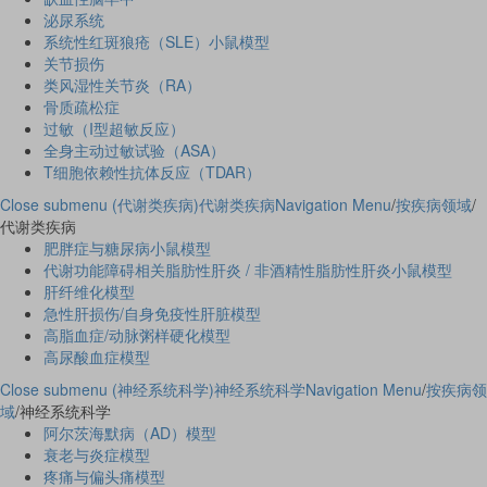
泌尿系统
系统性红斑狼疮（SLE）小鼠模型
关节损伤
类风湿性关节炎（RA）
骨质疏松症
过敏（I型超敏反应）
全身主动过敏试验（ASA）
T细胞依赖性抗体反应（TDAR）
Close submenu (代谢类疾病)
代谢类疾病
Navigation Menu
/
按疾病领域
/
代谢类疾病
肥胖症与糖尿病小鼠模型
代谢功能障碍相关脂肪性肝炎 / 非酒精性脂肪性肝炎小鼠模型
肝纤维化模型
急性肝损伤/自身免疫性肝脏模型
高脂血症/动脉粥样硬化模型
高尿酸血症模型
Close submenu (神经系统科学)
神经系统科学
Navigation Menu
/
按疾病领
域
/
神经系统科学
阿尔茨海默病（AD）模型
衰老与炎症模型
疼痛与偏头痛模型