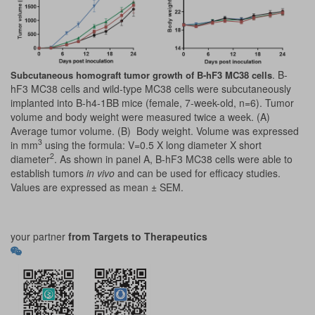
. B-
Subcutaneous homograft tumor growth of B-hF3 MC38 cells
hF3 MC38 cells and wild-type MC38 cells were subcutaneously
implanted into B-h4-1BB mice (female, 7-week-old, n=6). Tumor
volume and body weight were measured twice a week. (A)
Average tumor volume. (B) Body weight. Volume was expressed
3
in mm
using the formula: V=0.5 X long diameter X short
2
diameter
. As shown in panel A, B-hF3 MC38 cells were able to
establish tumors
in vivo
and can be used for efficacy studies.
Values are expressed as mean ± SEM.
your partner
from Targets to Therapeutics