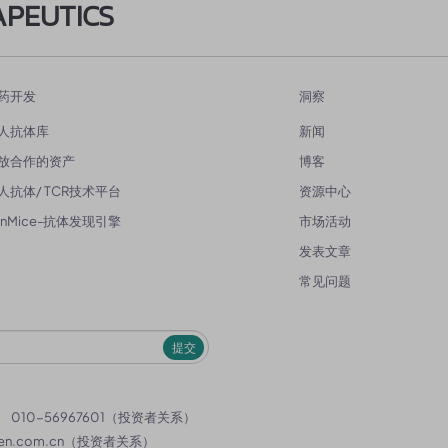
APEUTICS
药开发
洞察
人抗体库
新闻
放合作的资产
博客
人抗体/ TCR技术平台
资源中心
enMice-抗体发现引擎
市场活动
发表文章
常见问题
提交
）
010-56967601（投资者关系）
en.com.cn
（投资者关系）