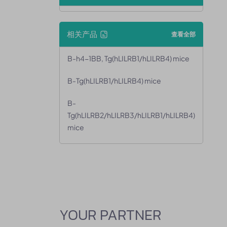
相关产品
查看全部
B-h4-1BB, Tg(hLILRB1/hLILRB4) mice
B-Tg(hLILRB1/hLILRB4) mice
B-
Tg(hLILRB2/hLILRB3/hLILRB1/hLILRB4)
mice
YOUR PARTNER