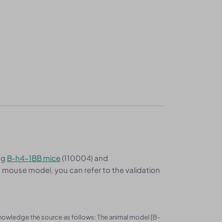
ng
B-h4-1BB mice
(110004) and
is mouse model, you can refer to the validation
knowledge the source as follows: The animal model [B-