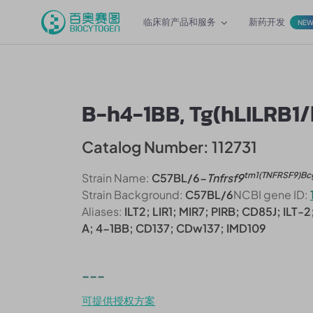
临床前产品和服务
新药开发
NE
B-h4-1BB, Tg(hLILRB1
Catalog Number: 112731
tm1(TNFRSF9)Bc
Strain Name:
C57BL/6-
Tnfrsf9
Strain Background:
C57BL/6
NCBI gene ID:
Aliases:
ILT2; LIR1; MIR7; PIRB; CD85J; ILT-2;
A; 4-1BB; CD137; CDw137; IMD109
---
可提供授权方案