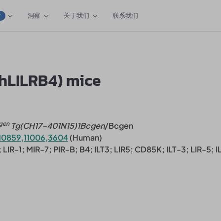
洞察
关于我们
联系我们
W
/hLILRB4) mice
gen
Tg(CH17-401N15)1Bcgen
/Bcgen
10859,11006,3604
(Human)
 LIR-1; MIR-7; PIR-B; B4; ILT3; LIR5; CD85K; ILT-3; LIR-5; I