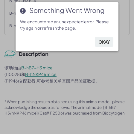
B-hB7-H3 EL4
Something Went Wrong
Something Went Wrong
B-hB7-H3 LLC1
We encountered an unexpected error. Please
We encountered an unexpected error. Please
B-hB7-H3 MC38
try again or refresh the page.
try again or refresh the page.
OKAY
OKAY
Description
该动物由
B-hB7-H3 mice
(110028)和
B-hNKP46 mice
(111946)交配获得,可参考相关单基因产品验证数据。
* When publishing results obtained using this animal model, please
acknowledge the source as follows: The animal model [B-hB7-
H3/hNKP46 mice] (Cat# 112506) was purchased from Biocytogen.