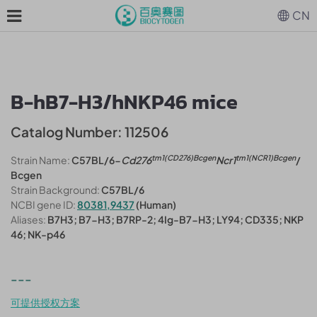
CN
B-hB7-H3/hNKP46 mice
Catalog Number: 112506
tm1(CD276)Bcgen
tm1(NCR1)Bcgen
Strain Name:
C57BL/6-
Cd276
Ncr1
/
Bcgen
Strain Background:
C57BL/6
NCBI gene ID:
80381,9437
(Human)
Aliases:
B7H3; B7-H3; B7RP-2; 4Ig-B7-H3; LY94; CD335; NKP
46; NK-p46
---
可提供授权方案