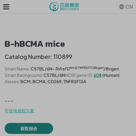
CN
B-hBCMA mice
Catalog Number: 110899
tm2(TNFRSF17)Bcgen
Strain Name:
C57BL/6N-
Tnfrsf17
/Bcgen
Strain Background:
C57BL/6N
NCBI gene ID:
608
(Human)
Aliases:
BCM; BCMA; CD269; TNFRSF13A
---
可提供授权方案
获取报价