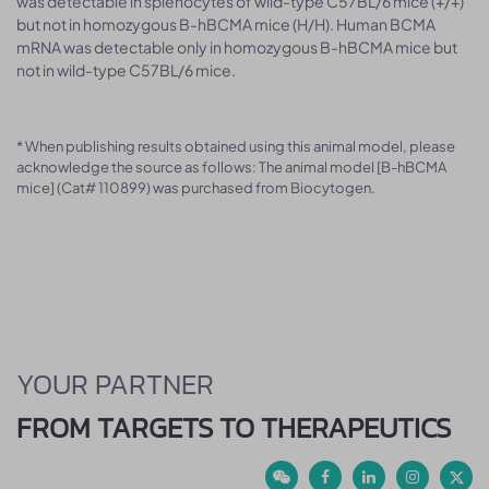
was detectable in splenocytes of wild-type C57BL/6 mice (+/+)
but not in homozygous B-hBCMA mice (H/H). Human BCMA
mRNA was detectable only in homozygous B-hBCMA mice but
not in wild-type C57BL/6 mice.
* When publishing results obtained using this animal model, please
acknowledge the source as follows: The animal model [B-hBCMA
mice] (Cat# 110899) was purchased from Biocytogen.
YOUR PARTNER
FROM TARGETS TO THERAPEUTICS