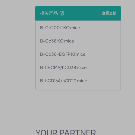
相关产品
查看全部
B-Cd200r1 KO mice
B-Cd38 KO mice
B-Cd38-EGFP KI mice
B-hBCMA/hCD38 mice
B-hCD16A/hCD20 mice
YOUR PARTNER