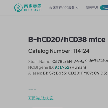
临床前产品和服务
新药开发
NE
B-hCD20/hCD38 mice
Catalog Number: 114124
tm2(MS4A1)Bc
Strain Name:
C57BL/6N-
Ms4a1
NCBI gene ID:
931,952
(Human)
Aliases:
B1; S7; Bp35; CD20; FMC7; CVID5;
---
可提供授权方案