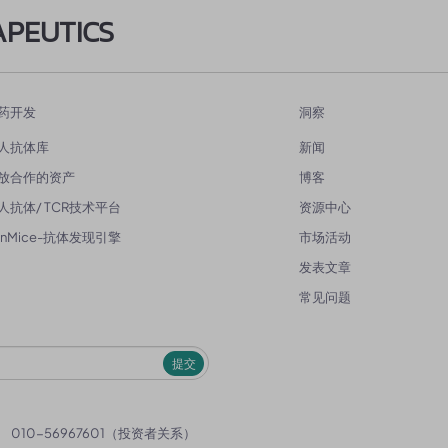
APEUTICS
药开发
洞察
人抗体库
新闻
放合作的资产
博客
人抗体/ TCR技术平台
资源中心
enMice-抗体发现引擎
市场活动
发表文章
常见问题
提交
）
010-56967601（投资者关系）