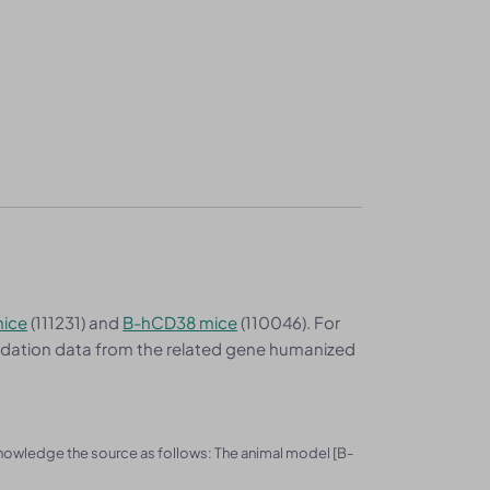
ice
(111231) and
B-hCD38 mice
(110046). For
alidation data from the related gene humanized
knowledge the source as follows: The animal model [B-