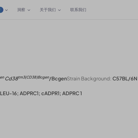
洞察
关于我们
联系我们
W
gen
tm3(CD38)Bcgen
Cd38
/Bcgen
Strain Background:
C57BL/6N
 LEU-16; ADPRC1; cADPR1; ADPRC 1