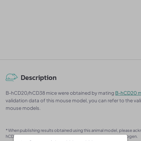
Description
B-hCD20/hCD38 mice were obtained by mating
B-hCD20 m
validation data of this mouse model, you can refer to the v
mouse models.
* When publishing results obtained using this animal model, please ac
hCD20/hCD38 mice] (Cat# 114124) was purchased from Biocytogen.