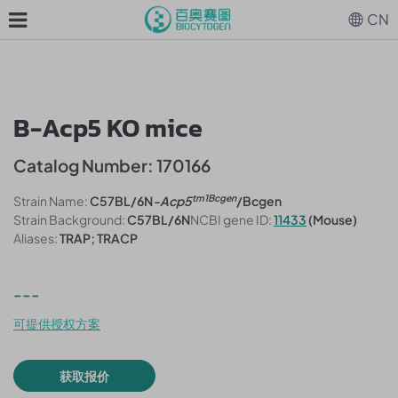
CN
B-Acp5 KO mice
Catalog Number: 170166
tm1Bcgen
Strain Name:
C57BL/6N
-Acp5
/Bcgen
Strain Background:
C57BL/6N
NCBI gene ID:
11433
(Mouse)
Aliases:
TRAP; TRACP
---
可提供授权方案
获取报价