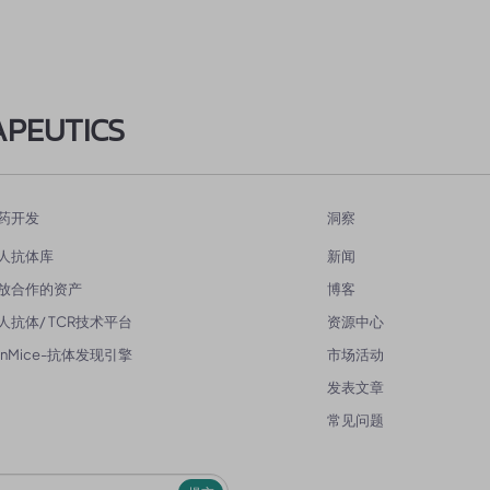
APEUTICS
药开发
洞察
人抗体库
新闻
放合作的资产
博客
人抗体/ TCR技术平台
资源中心
enMice-抗体发现引擎
市场活动
发表文章
常见问题