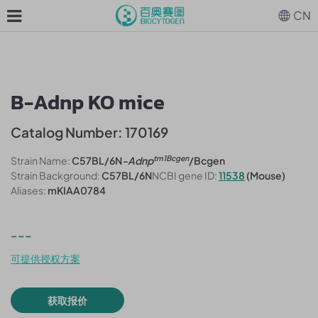
CN
B-Adnp KO mice
Catalog Number: 170169
tm1Bcgen
Strain Name:
C57BL/6N
-Adnp
/Bcgen
Strain Background:
C57BL/6N
NCBI gene ID:
11538
(Mouse)
Aliases:
mKIAA0784
---
可提供授权方案
获取报价