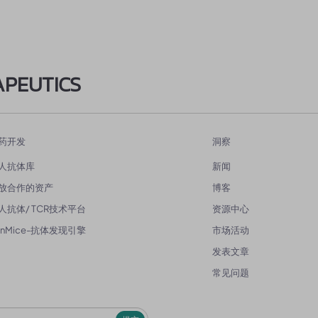
APEUTICS
药开发
洞察
人抗体库
新闻
放合作的资产
博客
人抗体/ TCR技术平台
资源中心
enMice-抗体发现引擎
市场活动
发表文章
常见问题