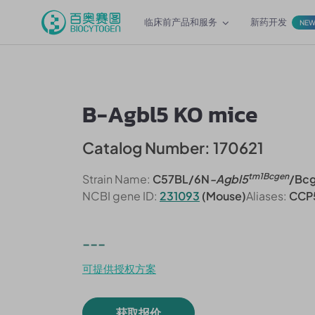
临床前产品和服务
新药开发
NE
B-Agbl5 KO mice
Catalog Number: 170621
tm1Bcgen
Strain Name:
C57BL/6N
-Agbl5
/Bc
NCBI gene ID:
231093
(Mouse)
Aliases:
CCP5
---
可提供授权方案
获取报价