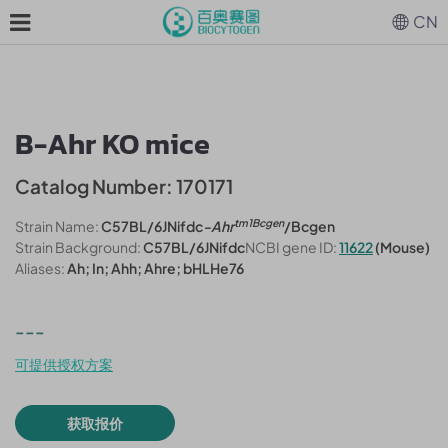
CN
B-Ahr KO mice
Catalog Number: 170171
tm1Bcgen
Strain Name:
C57BL/6JNifdc
-Ahr
/Bcgen
Strain Background:
C57BL/6JNifdc
NCBI gene ID:
11622
(Mouse)
Aliases:
Ah; In; Ahh; Ahre; bHLHe76
---
可提供授权方案
获取报价