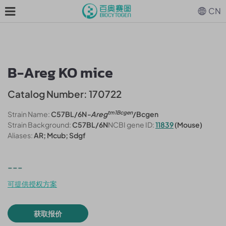
CN
B-Areg KO mice
Catalog Number: 170722
tm1Bcgen
Strain Name:
C57BL/6N
-Areg
/Bcgen
Strain Background:
C57BL/6N
NCBI gene ID:
11839
(Mouse)
Aliases:
AR; Mcub; Sdgf
---
可提供授权方案
获取报价