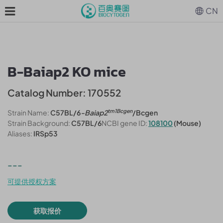
CN
B-Baiap2 KO mice
Catalog Number: 170552
tm1Bcgen
Strain Name:
C57BL/6
-Baiap2
/Bcgen
Strain Background:
C57BL/6
NCBI gene ID:
108100
(Mouse)
Aliases:
IRSp53
---
可提供授权方案
获取报价