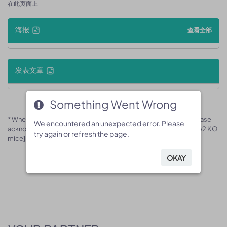
在此页面上
海报
查看全部
发表文章
Something Went Wrong
Something Went Wrong
* When publishing results obtained using this animal model, please
We encountered an unexpected error. Please
We encountered an unexpected error. Please
acknowledge the source as follows: The animal model [B-Baiap2 KO
try again or refresh the page.
try again or refresh the page.
mice] (Cat# 170552) was purchased from Biocytogen.
OKAY
OKAY