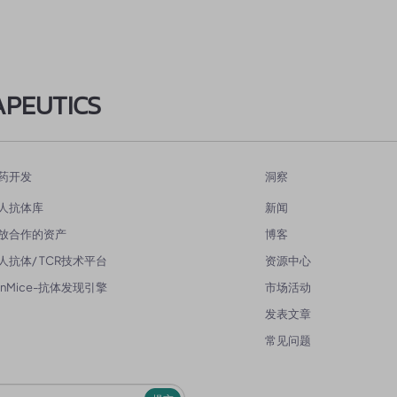
APEUTICS
药开发
洞察
人抗体库
新闻
放合作的资产
博客
人抗体/ TCR技术平台
资源中心
enMice-抗体发现引擎
市场活动
发表文章
常见问题