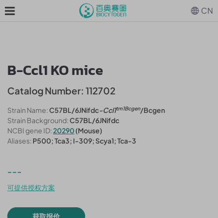
CN
B-Ccl1 KO mice
Catalog Number: 112702
tm1Bcgen
Strain Name:
C57BL/6JNifdc
-Ccl1
/Bcgen
Strain Background:
C57BL/6JNifdc
NCBI gene ID:
20290
(Mouse)
Aliases:
P500; Tca3; I-309; Scya1; Tca-3
---
可提供授权方案
获取报价