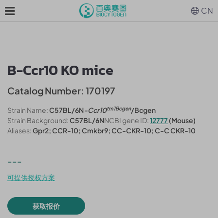
CN
B-Ccr10 KO mice
Catalog Number: 170197
tm1Bcgen
Strain Name:
C57BL/6N
-Ccr10
/Bcgen
Strain Background:
C57BL/6N
NCBI gene ID:
12777
(Mouse)
Aliases:
Gpr2; CCR-10; Cmkbr9; CC-CKR-10; C-C CKR-10
---
可提供授权方案
获取报价