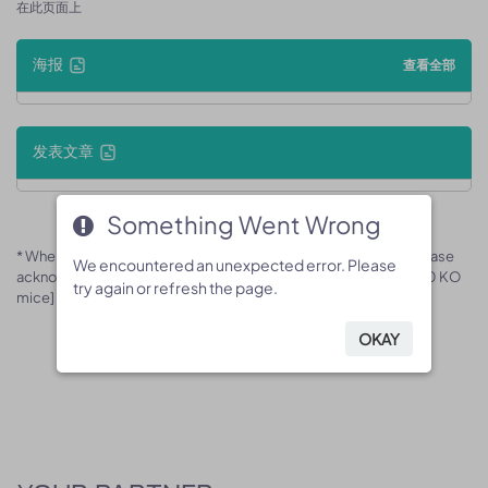
在此页面上
海报
查看全部
发表文章
Something Went Wrong
Something Went Wrong
* When publishing results obtained using this animal model, please
We encountered an unexpected error. Please
We encountered an unexpected error. Please
acknowledge the source as follows: The animal model [B-Ccr10 KO
try again or refresh the page.
try again or refresh the page.
mice] (Cat# 170197) was purchased from Biocytogen.
OKAY
OKAY