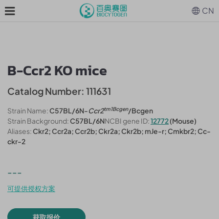
CN
B-Ccr2 KO mice
Catalog Number: 111631
tm1Bcgen
Strain Name:
C57BL/6N-
Ccr2
/Bcgen
Strain Background:
C57BL/6N
NCBI gene ID:
12772
(Mouse)
Aliases:
Ckr2; Ccr2a; Ccr2b; Ckr2a; Ckr2b; mJe-r; Cmkbr2; Cc-
ckr-2
---
可提供授权方案
获取报价