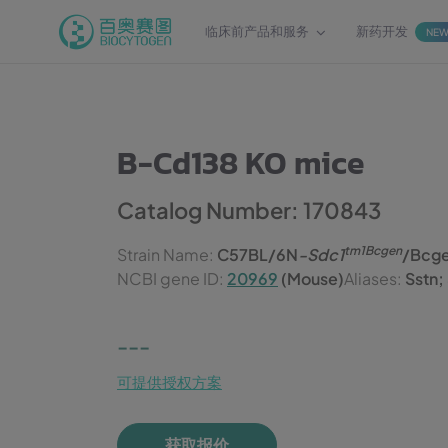
临床前产品和服务
新药开发
NE
B-Cd138 KO mice
Catalog Number: 170843
tm1Bcgen
Strain Name:
C57BL/6N
-Sdc1
/Bcg
NCBI gene ID:
20969
(Mouse)
Aliases:
Sstn;
---
可提供授权方案
获取报价