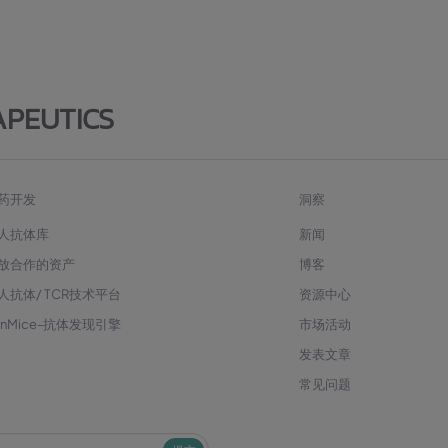
APEUTICS
药开发
洞察
人抗体库
新闻
放合作的资产
博客
人抗体/ TCR技术平台
资源中心
enMice-抗体发现引擎
市场活动
发表文章
常见问题