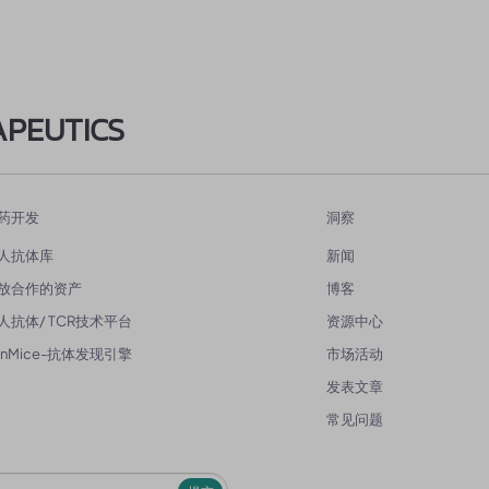
APEUTICS
药开发
洞察
人抗体库
新闻
放合作的资产
博客
人抗体/ TCR技术平台
资源中心
enMice-抗体发现引擎
市场活动
发表文章
常见问题