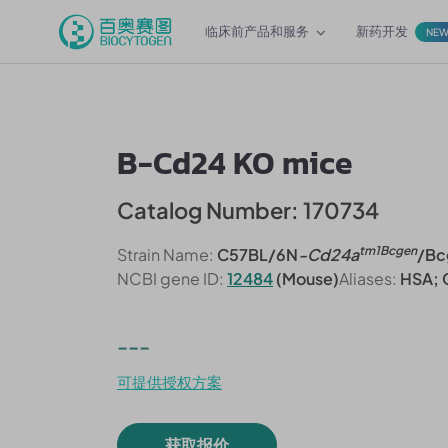
临床前产品和服务
新药开发
NE
B-Cd24 KO mice
Catalog Number: 170734
tm1Bcgen
Strain Name:
C57BL/6N
-Cd24a
/Bc
NCBI gene ID:
12484
(Mouse)
Aliases:
HSA; C
---
可提供授权方案
获取报价