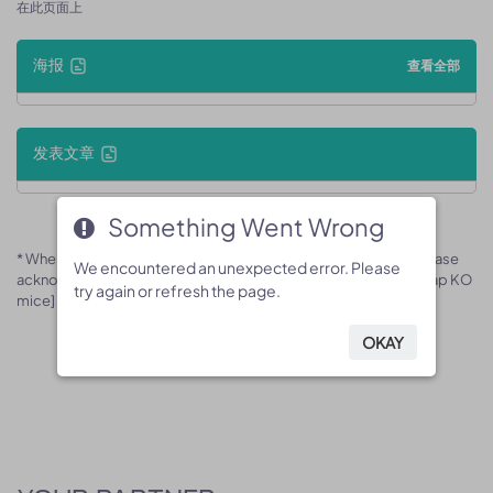
在此页面上
海报
查看全部
发表文章
Something Went Wrong
Something Went Wrong
* When publishing results obtained using this animal model, please
We encountered an unexpected error. Please
We encountered an unexpected error. Please
acknowledge the source as follows: The animal model [B-Cd2ap KO
try again or refresh the page.
try again or refresh the page.
mice] (Cat# 170189) was purchased from Biocytogen.
OKAY
OKAY