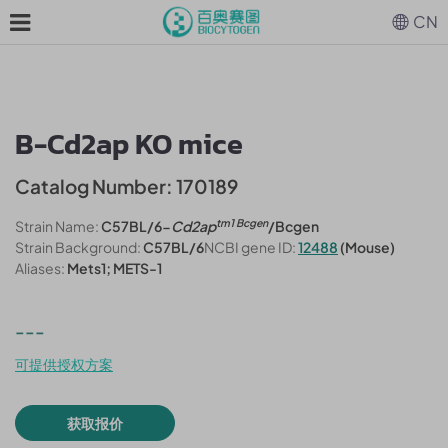
CN
B-Cd2ap KO mice
Catalog Number: 170189
tm1 Bcgen
Strain Name:
C57BL/6-
Cd2ap
/Bcgen
Strain Background:
C57BL/6
NCBI gene ID:
12488
(Mouse)
Aliases:
Mets1; METS-1
---
可提供授权方案
获取报价