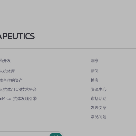
APEUTICS
药开发
洞察
人抗体库
新闻
放合作的资产
博客
人抗体/ TCR技术平台
资源中心
enMice-抗体发现引擎
市场活动
发表文章
常见问题